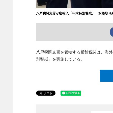
八戸税関支署が密輸入「年末特別警戒」 水際取り
八戸税関支署を管轄する函館税関は、海外
別警戒」を実施している。