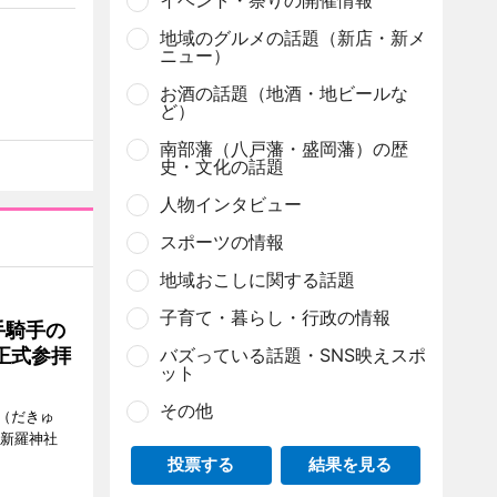
イベント・祭りの開催情報
地域のグルメの話題（新店・新メ
ニュー）
お酒の話題（地酒・地ビールな
ど）
南部藩（八戸藩・盛岡藩）の歴
史・文化の話題
人物インタビュー
スポーツの情報
地域おこしに関する話題
子育て・暮らし・行政の情報
手騎手の
正式参拝
バズっている話題・SNS映えスポ
ット
その他
（だきゅ
山新羅神社
投票する
結果を見る