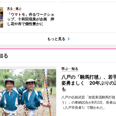
見る・遊ぶ
「ウマトモ」作るワークショ
ップ、十和田現美が企画 押
し花や布で個性豊かに
もっと見る
知る
学ぶ・知る
八戸の「騎馬打毬」、若
姿勇ましく 20年ぶりの
も
八戸の伝統武芸「加賀美流騎馬打毬
う）」の奉納試合が8月2日、長者
（八戸市長者1）で開かれた。