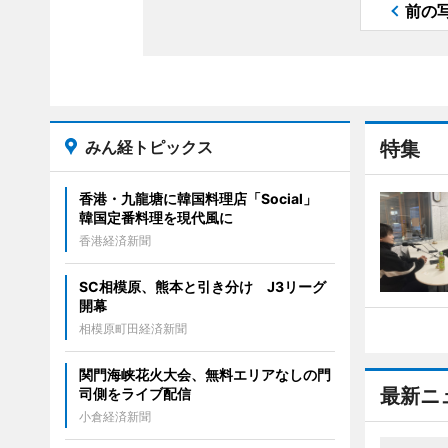
前の
みん経トピックス
特集
香港・九龍塘に韓国料理店「Social」
韓国定番料理を現代風に
香港経済新聞
SC相模原、熊本と引き分け J3リーグ
開幕
相模原町田経済新聞
関門海峡花火大会、無料エリアなしの門
最新ニ
司側をライブ配信
小倉経済新聞