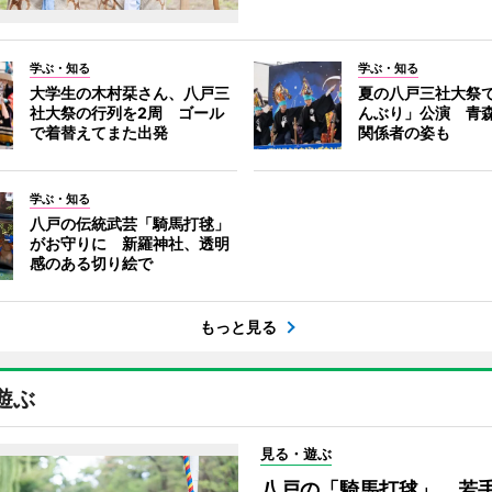
学ぶ・知る
学ぶ・知る
大学生の木村栞さん、八戸三
夏の八戸三社大祭
社大祭の行列を2周 ゴール
んぶり」公演 青
で着替えてまた出発
関係者の姿も
学ぶ・知る
八戸の伝統武芸「騎馬打毬」
がお守りに 新羅神社、透明
感のある切り絵で
もっと見る
遊ぶ
見る・遊ぶ
八戸の「騎馬打毬」、若