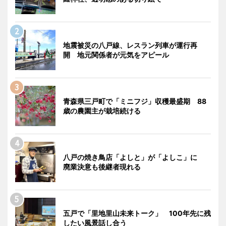
地震被災の八戸線、レスラン列車が運行再
開 地元関係者が元気をアピール
青森県三戸町で「ミニフジ」収穫最盛期 88
歳の農園主が栽培続ける
八戸の焼き鳥店「よしと」が「よしこ」に
廃業決意も後継者現れる
五戸で「里地里山未来トーク」 100年先に残
したい風景話し合う