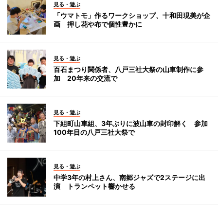
見る・遊ぶ
「ウマトモ」作るワークショップ、十和田現美が企
画 押し花や布で個性豊かに
見る・遊ぶ
百石まつり関係者、八戸三社大祭の山車制作に参
加 20年来の交流で
見る・遊ぶ
下組町山車組、3年ぶりに波山車の封印解く 参加
100年目の八戸三社大祭で
見る・遊ぶ
中学3年の村上さん、南郷ジャズで2ステージに出
演 トランペット響かせる