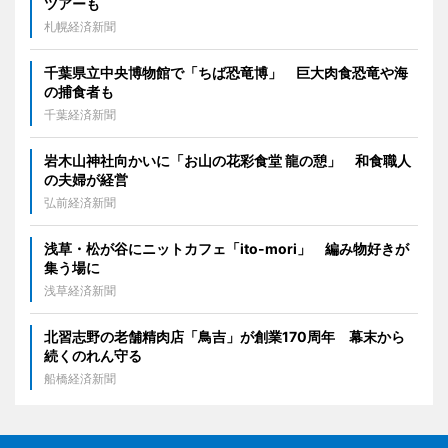
ツアーも
札幌経済新聞
千葉県立中央博物館で「ちば恐竜博」 巨大肉食恐竜や海
の捕食者も
千葉経済新聞
岩木山神社向かいに「お山の花彩食堂 龍の憩」 和食職人
の夫婦が経営
弘前経済新聞
浅草・松が谷にニットカフェ「ito-mori」 編み物好きが
集う場に
浅草経済新聞
北習志野の老舗精肉店「鳥吉」が創業170周年 幕末から
続くのれん守る
船橋経済新聞