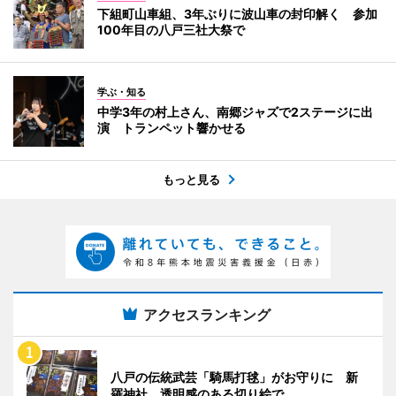
下組町山車組、3年ぶりに波山車の封印解く 参加
100年目の八戸三社大祭で
学ぶ・知る
中学3年の村上さん、南郷ジャズで2ステージに出
演 トランペット響かせる
もっと見る
アクセスランキング
八戸の伝統武芸「騎馬打毬」がお守りに 新
羅神社、透明感のある切り絵で