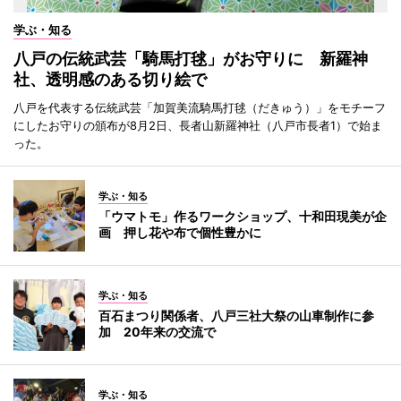
学ぶ・知る
八戸の伝統武芸「騎馬打毬」がお守りに 新羅神
社、透明感のある切り絵で
八戸を代表する伝統武芸「加賀美流騎馬打毬（だきゅう）」をモチーフ
にしたお守りの頒布が8月2日、長者山新羅神社（八戸市長者1）で始ま
った。
学ぶ・知る
「ウマトモ」作るワークショップ、十和田現美が企
画 押し花や布で個性豊かに
学ぶ・知る
百石まつり関係者、八戸三社大祭の山車制作に参
加 20年来の交流で
学ぶ・知る