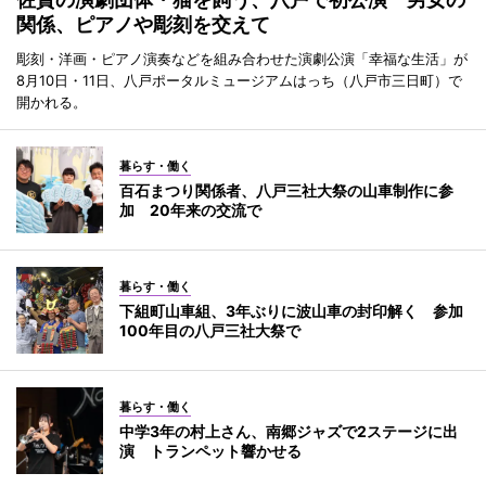
関係、ピアノや彫刻を交えて
彫刻・洋画・ピアノ演奏などを組み合わせた演劇公演「幸福な生活」が
8月10日・11日、八戸ポータルミュージアムはっち（八戸市三日町）で
開かれる。
暮らす・働く
百石まつり関係者、八戸三社大祭の山車制作に参
加 20年来の交流で
暮らす・働く
下組町山車組、3年ぶりに波山車の封印解く 参加
100年目の八戸三社大祭で
暮らす・働く
中学3年の村上さん、南郷ジャズで2ステージに出
演 トランペット響かせる