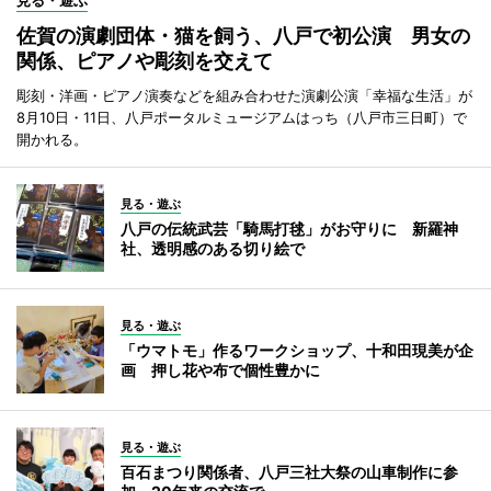
佐賀の演劇団体・猫を飼う、八戸で初公演 男女の
関係、ピアノや彫刻を交えて
彫刻・洋画・ピアノ演奏などを組み合わせた演劇公演「幸福な生活」が
8月10日・11日、八戸ポータルミュージアムはっち（八戸市三日町）で
開かれる。
見る・遊ぶ
八戸の伝統武芸「騎馬打毬」がお守りに 新羅神
社、透明感のある切り絵で
見る・遊ぶ
「ウマトモ」作るワークショップ、十和田現美が企
画 押し花や布で個性豊かに
見る・遊ぶ
百石まつり関係者、八戸三社大祭の山車制作に参