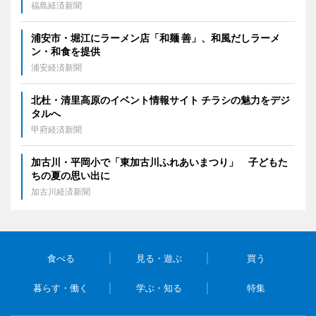
福島経済新聞
浦安市・堀江にラーメン店「和麺 善」、和風だしラーメ
ン・和食を提供
浦安経済新聞
北杜・清里高原のイベント情報サイト チラシの魅力をデジ
タルへ
甲府経済新聞
加古川・平岡小で「東加古川ふれあいまつり」 子どもた
ちの夏の思い出に
加古川経済新聞
食べる
見る・遊ぶ
買う
暮らす・働く
学ぶ・知る
特集