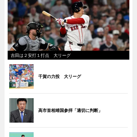
吉田は２安打１打点 大リーグ
千賀の力投 大リーグ
高市首相靖国参拝「適切に判断」