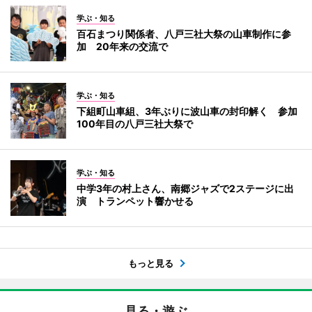
学ぶ・知る
百石まつり関係者、八戸三社大祭の山車制作に参
加 20年来の交流で
学ぶ・知る
下組町山車組、3年ぶりに波山車の封印解く 参加
100年目の八戸三社大祭で
学ぶ・知る
中学3年の村上さん、南郷ジャズで2ステージに出
演 トランペット響かせる
もっと見る
見る・遊ぶ