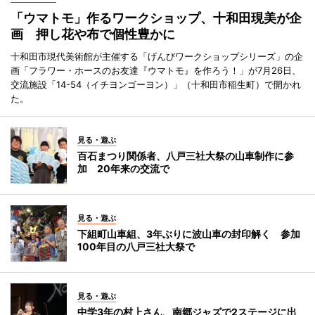
「ウマトモ」作るワークショップ、十和田現美が企
画 押し花や布で個性豊かに
十和田市現代美術館が主催する「げんびワークショップシリーズ」の企
画「フラワー・ホースのお友達『ウマトモ』を作ろう！」が7月26日、
交流施設「14-54（イチヨンゴーヨン）」（十和田市稲生町）で開かれ
た。
見る・遊ぶ
百石まつり関係者、八戸三社大祭の山車制作に参
加 20年来の交流で
見る・遊ぶ
下組町山車組、3年ぶりに波山車の封印解く 参加
100年目の八戸三社大祭で
見る・遊ぶ
中学3年の村上さん、南郷ジャズで2ステージに出