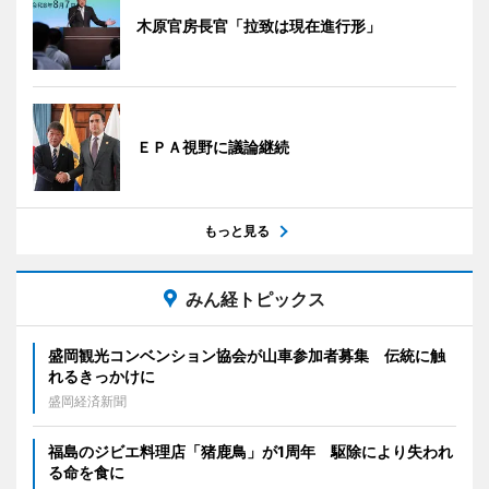
木原官房長官「拉致は現在進行形」
ＥＰＡ視野に議論継続
もっと見る
みん経トピックス
盛岡観光コンベンション協会が山車参加者募集 伝統に触
れるきっかけに
盛岡経済新聞
福島のジビエ料理店「猪鹿鳥」が1周年 駆除により失われ
る命を食に