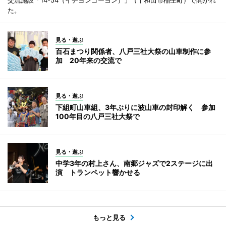
た。
見る・遊ぶ
百石まつり関係者、八戸三社大祭の山車制作に参
加 20年来の交流で
見る・遊ぶ
下組町山車組、3年ぶりに波山車の封印解く 参加
100年目の八戸三社大祭で
見る・遊ぶ
中学3年の村上さん、南郷ジャズで2ステージに出
演 トランペット響かせる
もっと見る