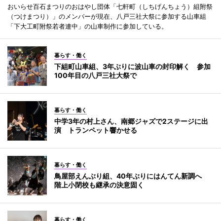
おいらせ百石まつりのおはやし団体「七軒町（しちげんちょう）組附祭
（つけまつり）」のメンバーが現在、八戸三社大祭に参加する山車組
「下大工町附祭若者連中」の山車制作に参加している。
暮らす・働く
下組町山車組、3年ぶりに波山車の封印解く 参加
100年目の八戸三社大祭で
暮らす・働く
中学3年の村上さん、南郷ジャズで2ステージに出
演 トランペット響かせる
暮らす・働く
鳥屋部えんぶり組、40年ぶりにはんてん新調へ
階上小閉校も継承の決意固く
暮らす・働く