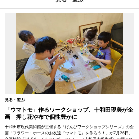
見る・遊ぶ
「ウマトモ」作るワークショップ、十和田現美が企
画 押し花や布で個性豊かに
十和田市現代美術館が主催する「げんびワークショップシリーズ」の企
画「フラワー・ホースのお友達『ウマトモ』を作ろう！」が7月26日、
交流施設「14-54（イチヨンゴーヨン）」（十和田市稲生町）で開かれ