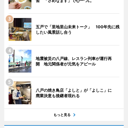
習 「さめなます」で心一つに
五戸で「里地里山未来トーク」 100年先に残
したい風景話し合う
地震被災の八戸線、レスラン列車が運行再
開 地元関係者が元気をアピール
八戸の焼き鳥店「よしと」が「よしこ」に
廃業決意も後継者現れる
もっと見る