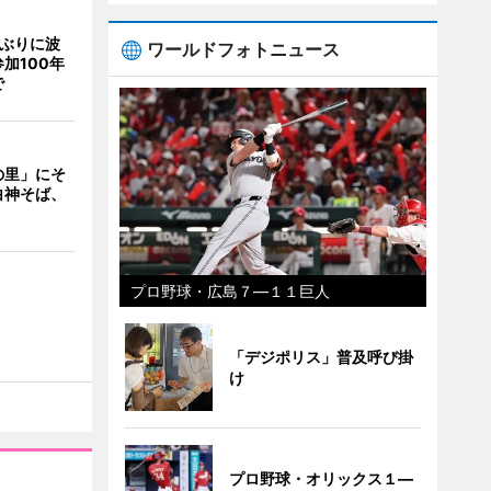
年ぶりに波
ワールドフォトニュース
加100年
で
の里」にそ
白神そば、
プロ野球・広島７―１１巨人
「デジポリス」普及呼び掛
け
プロ野球・オリックス１―