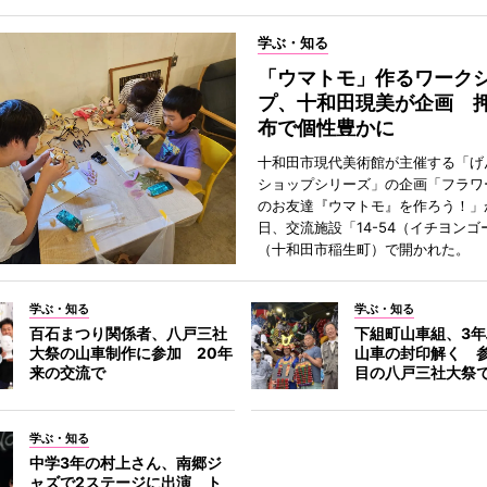
学ぶ・知る
「ウマトモ」作るワーク
プ、十和田現美が企画 
布で個性豊かに
十和田市現代美術館が主催する「げ
ショップシリーズ」の企画「フラワ
のお友達『ウマトモ』を作ろう！」が
日、交流施設「14-54（イチヨンゴ
（十和田市稲生町）で開かれた。
学ぶ・知る
学ぶ・知る
百石まつり関係者、八戸三社
下組町山車組、3
大祭の山車制作に参加 20年
山車の封印解く 参
来の交流で
目の八戸三社大祭
学ぶ・知る
中学3年の村上さん、南郷ジ
ャズで2ステージに出演 ト