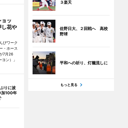
３楽天
ショッ
押し花や
佐野日大、２回戦へ 高校
野球
んびワーク
ー・ホース
7月26
ーヨン）」
平和への祈り、灯籠流しに
もっと見る
年ぶりに波
加100年
で