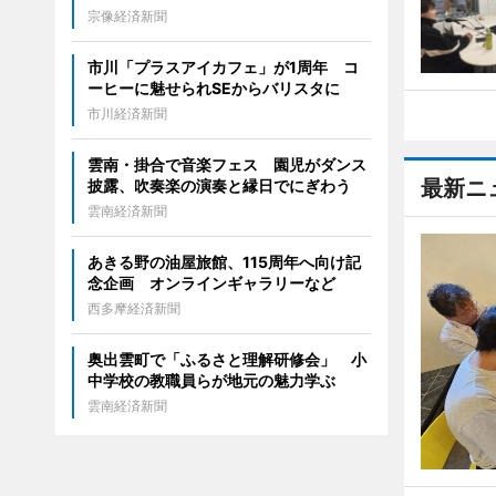
宗像経済新聞
市川「プラスアイカフェ」が1周年 コ
ーヒーに魅せられSEからバリスタに
市川経済新聞
雲南・掛合で音楽フェス 園児がダンス
最新ニ
披露、吹奏楽の演奏と縁日でにぎわう
雲南経済新聞
あきる野の油屋旅館、115周年へ向け記
念企画 オンラインギャラリーなど
西多摩経済新聞
奥出雲町で「ふるさと理解研修会」 小
中学校の教職員らが地元の魅力学ぶ
雲南経済新聞