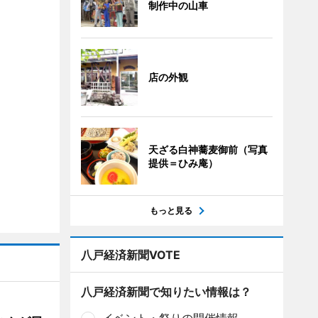
制作中の山車
店の外観
天ざる白神蕎麦御前（写真
提供＝ひみ庵）
もっと見る
八戸経済新聞VOTE
八戸経済新聞で知りたい情報は？