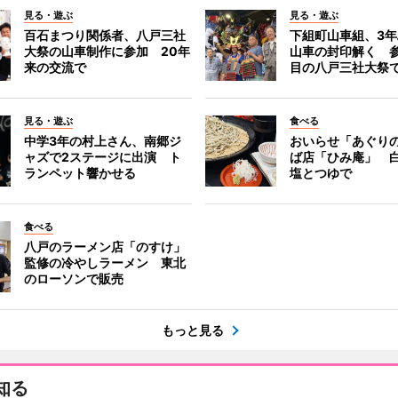
見る・遊ぶ
見る・遊ぶ
百石まつり関係者、八戸三社
下組町山車組、3
大祭の山車制作に参加 20年
山車の封印解く 参
来の交流で
目の八戸三社大祭
見る・遊ぶ
食べる
中学3年の村上さん、南郷ジ
おいらせ「あぐり
ャズで2ステージに出演 ト
ば店「ひみ庵」 
ランペット響かせる
塩とつゆで
食べる
八戸のラーメン店「のすけ」
監修の冷やしラーメン 東北
のローソンで販売
もっと見る
知る