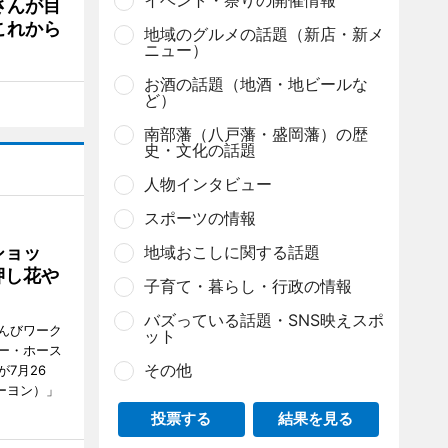
イベント・祭りの開催情報
さんが目
これから
地域のグルメの話題（新店・新メ
ニュー）
お酒の話題（地酒・地ビールな
ど）
南部藩（八戸藩・盛岡藩）の歴
史・文化の話題
人物インタビュー
スポーツの情報
ショッ
地域おこしに関する話題
押し花や
子育て・暮らし・行政の情報
バズっている話題・SNS映えスポ
んびワーク
ット
ー・ホース
その他
7月26
ーヨン）」
投票する
結果を見る