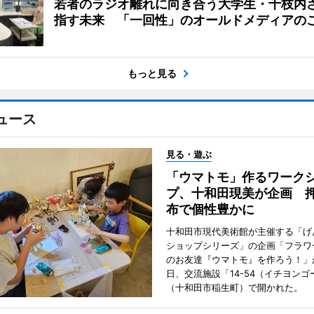
若者のラジオ離れに向き合う大学生・十枝内
指す未来 「一回性」のオールドメディアの
もっと見る
ュース
見る・遊ぶ
「ウマトモ」作るワーク
プ、十和田現美が企画 
布で個性豊かに
十和田市現代美術館が主催する「げ
ショップシリーズ」の企画「フラワ
のお友達『ウマトモ』を作ろう！」が
日、交流施設「14-54（イチヨンゴ
（十和田市稲生町）で開かれた。