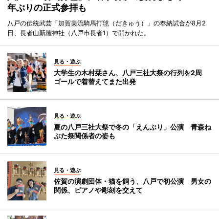
年ぶりの正式参拝も
八戸の伝統武芸「加賀美流騎馬打毬（だきゅう）」の奉納試合が8月2
日、長者山新羅神社（八戸市長者1）で開かれた。
見る・遊ぶ
大学生の木村栞さん、八戸三社大祭の行列を2周
ゴールで着替えてまた出発
見る・遊ぶ
夏の八戸三社大祭で冬の「えんぶり」公演 青森ね
ぶた祭関係者の姿も
見る・遊ぶ
佐賀の演劇団体・猫を飼う、八戸で初公演 男女の
関係、ピアノや彫刻を交えて