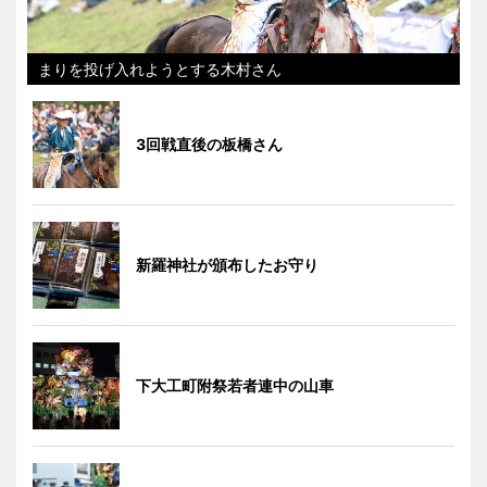
まりを投げ入れようとする木村さん
3回戦直後の板橋さん
新羅神社が頒布したお守り
下大工町附祭若者連中の山車