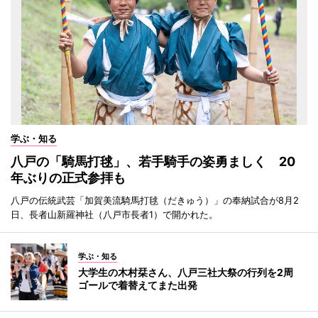
学ぶ・知る
八戸の「騎馬打毬」、若手騎手の姿勇ましく 20
年ぶりの正式参拝も
八戸の伝統武芸「加賀美流騎馬打毬（だきゅう）」の奉納試合が8月2
日、長者山新羅神社（八戸市長者1）で開かれた。
学ぶ・知る
大学生の木村栞さん、八戸三社大祭の行列を2周
ゴールで着替えてまた出発