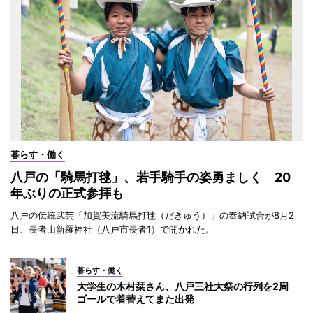
暮らす・働く
八戸の「騎馬打毬」、若手騎手の姿勇ましく 20
年ぶりの正式参拝も
八戸の伝統武芸「加賀美流騎馬打毬（だきゅう）」の奉納試合が8月2
日、長者山新羅神社（八戸市長者1）で開かれた。
暮らす・働く
大学生の木村栞さん、八戸三社大祭の行列を2周
ゴールで着替えてまた出発