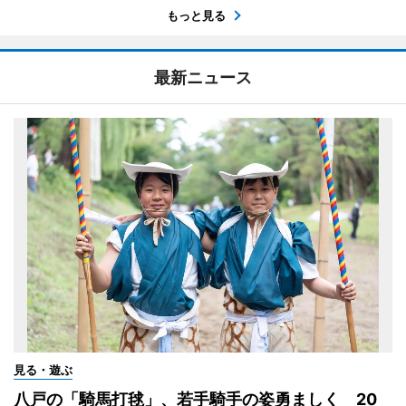
もっと見る
最新ニュース
見る・遊ぶ
八戸の「騎馬打毬」、若手騎手の姿勇ましく 20