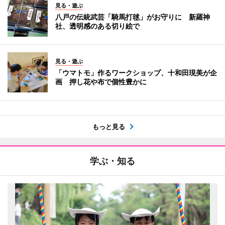
見る・遊ぶ
八戸の伝統武芸「騎馬打毬」がお守りに 新羅神
社、透明感のある切り絵で
見る・遊ぶ
「ウマトモ」作るワークショップ、十和田現美が企
画 押し花や布で個性豊かに
もっと見る
学ぶ・知る