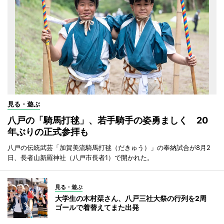
見る・遊ぶ
八戸の「騎馬打毬」、若手騎手の姿勇ましく 20
年ぶりの正式参拝も
八戸の伝統武芸「加賀美流騎馬打毬（だきゅう）」の奉納試合が8月2
日、長者山新羅神社（八戸市長者1）で開かれた。
見る・遊ぶ
大学生の木村栞さん、八戸三社大祭の行列を2周
ゴールで着替えてまた出発