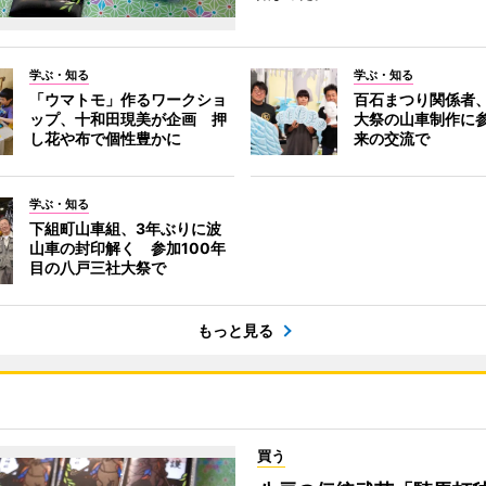
学ぶ・知る
学ぶ・知る
「ウマトモ」作るワークショ
百石まつり関係者
ップ、十和田現美が企画 押
大祭の山車制作に参
し花や布で個性豊かに
来の交流で
学ぶ・知る
下組町山車組、3年ぶりに波
山車の封印解く 参加100年
目の八戸三社大祭で
もっと見る
買う