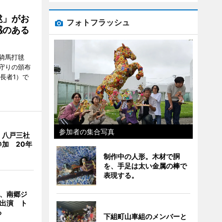
毬」がお
フォトフラッシュ
感のある
騎馬打毬
守りの頒布
長者1）で
参加者の集合写真
、八戸三社
加 20年
制作中の人形。木材で胴
を、手足は太い金属の棒で
表現する。
ん、南郷ジ
に出演 ト
る
下組町山車組のメンバーと