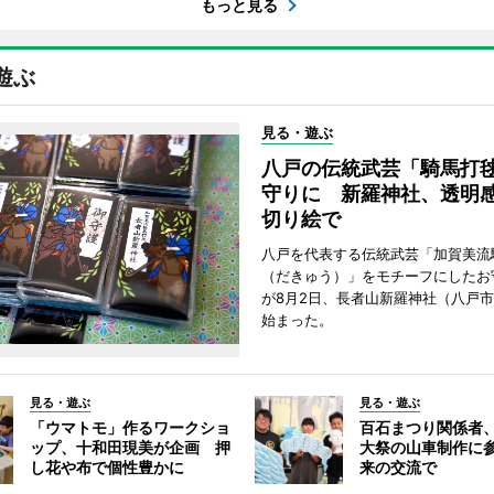
もっと見る
遊ぶ
見る・遊ぶ
八戸の伝統武芸「騎馬打
守りに 新羅神社、透明
切り絵で
八戸を代表する伝統武芸「加賀美流
（だきゅう）」をモチーフにしたお
が8月2日、長者山新羅神社（八戸市
始まった。
見る・遊ぶ
見る・遊ぶ
「ウマトモ」作るワークショ
百石まつり関係者
ップ、十和田現美が企画 押
大祭の山車制作に参
し花や布で個性豊かに
来の交流で