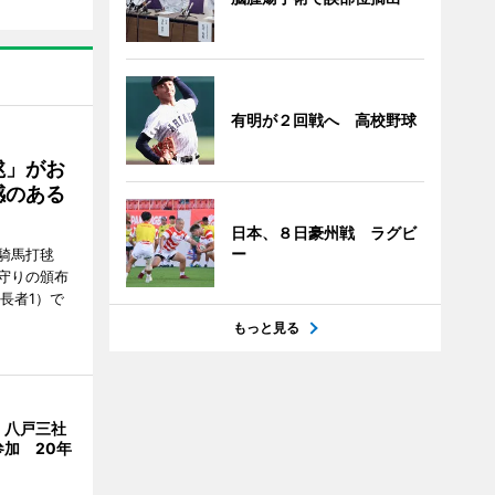
有明が２回戦へ 高校野球
毬」がお
感のある
日本、８日豪州戦 ラグビ
ー
騎馬打毬
守りの頒布
長者1）で
もっと見る
、八戸三社
加 20年