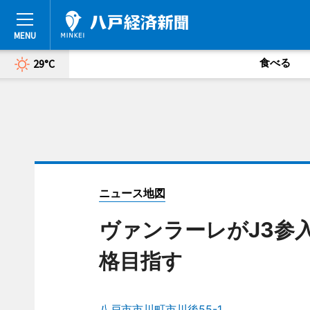
食べる
29°C
ニュース地図
ヴァンラーレがJ3参
格目指す
八戸市市川町市川後55-1