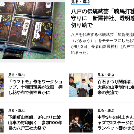
見る・遊ぶ
八戸の伝統武芸「騎馬打
守りに 新羅神社、透明
切り絵で
八戸を代表する伝統武芸「加賀美流
（だきゅう）」をモチーフにしたお
が8月2日、長者山新羅神社（八戸市
始まった。
見る・遊ぶ
見る・遊ぶ
「ウマトモ」作るワークショ
百石まつり関係者
ップ、十和田現美が企画 押
大祭の山車制作に参
し花や布で個性豊かに
来の交流で
見る・遊ぶ
見る・遊ぶ
下組町山車組、3年ぶりに波
中学3年の村上さ
山車の封印解く 参加100年
ャズで2ステージ
目の八戸三社大祭で
ランペット響かせ