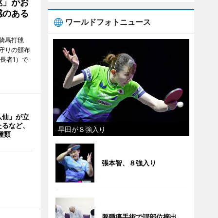
毬」がお
感のある
ワールドフォトニュース
騎馬打毬
守りの頒布
長者1）で
八仙」が立
たるなど、
早田が８強入り
種類
張本智、８強入り
脳腫瘍手術で誤部位摘出