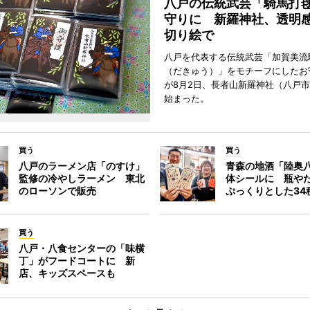
八戸の伝統武芸「騎馬打
守りに 新羅神社、透明
切り絵で
八戸を代表する伝統武芸「加賀美流
（だきゅう）」をモチーフにしたお
が8月2日、長者山新羅神社（八戸市
始まった。
買う
買う
八戸のラーメン店「のすけ」
青森の地酒「陸奥
監修の冷やしラーメン 東北
体シールに 瓶や
のローソンで販売
ぷっくりとした34
買う
八戸・八食センターの「味横
丁」がフードコートに 新
店、キッズスペースも