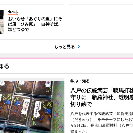
食べる
おいらせ「あぐりの里」にそ
ば店「ひみ庵」 白神そば、
塩とつゆで
もっと見る
知る
学ぶ・知る
八戸の伝統武芸「騎馬打
守りに 新羅神社、透明
切り絵で
八戸を代表する伝統武芸「加賀美流
（だきゅう）」をモチーフにしたお
が8月2日、長者山新羅神社（八戸市
始まった。