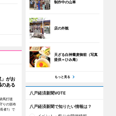
制作中の山車
店の外観
天ざる白神蕎麦御前（写真
提供＝ひみ庵）
もっと見る
毬」がお
感のある
八戸経済新聞VOTE
騎馬打毬
守りの頒布
八戸経済新聞で知りたい情報は？
長者1）で