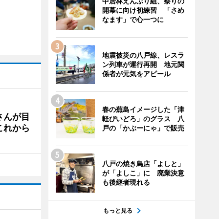
中居林えんぶり組、祭りの
開幕に向け初練習 「さめ
なます」で心一つに
地震被災の八戸線、レスラ
ン列車が運行再開 地元関
係者が元気をアピール
春の蕪島イメージした「津
さんが目
軽びいどろ」のグラス 八
これから
戸の「かぶーにゃ」で販売
八戸の焼き鳥店「よしと」
が「よしこ」に 廃業決意
も後継者現れる
もっと見る