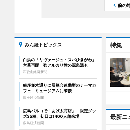
前の
みん経トピックス
特集
白浜の「リヴァージュ・スパひきがわ」
営業再開 強アルカリ性の源泉湯も
和歌山経済新聞
銀座並木通りに展覧会連動型のテーマカ
フェ ミュージアムに隣接
銀座経済新聞
広島パルコで「あげ太商店」 限定グッ
最新ニ
ズ35種、初日は1400人超来場
広島経済新聞