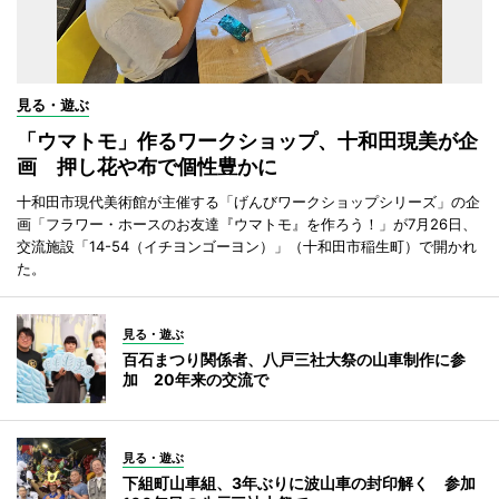
見る・遊ぶ
「ウマトモ」作るワークショップ、十和田現美が企
画 押し花や布で個性豊かに
十和田市現代美術館が主催する「げんびワークショップシリーズ」の企
画「フラワー・ホースのお友達『ウマトモ』を作ろう！」が7月26日、
交流施設「14-54（イチヨンゴーヨン）」（十和田市稲生町）で開かれ
た。
見る・遊ぶ
百石まつり関係者、八戸三社大祭の山車制作に参
加 20年来の交流で
見る・遊ぶ
下組町山車組、3年ぶりに波山車の封印解く 参加