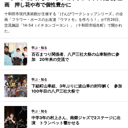
画 押し花や布で個性豊かに
十和田市現代美術館が主催する「げんびワークショップシリーズ」の企
画「フラワー・ホースのお友達『ウマトモ』を作ろう！」が7月26日、
交流施設「14-54（イチヨンゴーヨン）」（十和田市稲生町）で開かれ
た。
学ぶ・知る
百石まつり関係者、八戸三社大祭の山車制作に参
加 20年来の交流で
学ぶ・知る
下組町山車組、3年ぶりに波山車の封印解く 参加
100年目の八戸三社大祭で
学ぶ・知る
中学3年の村上さん、南郷ジャズで2ステージに出
演 トランペット響かせる