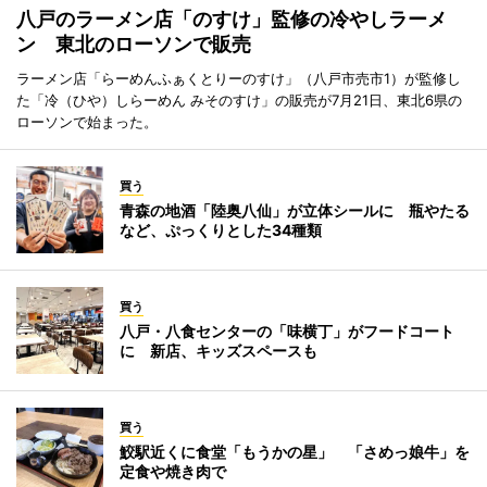
八戸のラーメン店「のすけ」監修の冷やしラーメ
ン 東北のローソンで販売
ラーメン店「らーめんふぁくとりーのすけ」（八戸市売市1）が監修し
た「冷（ひや）しらーめん みそのすけ」の販売が7月21日、東北6県の
ローソンで始まった。
買う
青森の地酒「陸奥八仙」が立体シールに 瓶やたる
など、ぷっくりとした34種類
買う
八戸・八食センターの「味横丁」がフードコート
に 新店、キッズスペースも
買う
鮫駅近くに食堂「もうかの星」 「さめっ娘牛」を
定食や焼き肉で