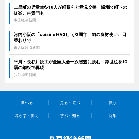
上里町の児童生徒16人が町長らと意見交換 議場で町への
提案、再質問も
本庄経済新聞
河内小阪の「cuisine HAGI」が2周年 旬の食材使い、日
替わりで
東大阪経済新聞
平川・長谷川鉄工が全国大会一次審査に挑む 浮世絵を10
層の鋼板で再現
弘前経済新聞
食べる
見る・遊ぶ
買う
暮らす・働く
学ぶ・知る
特集