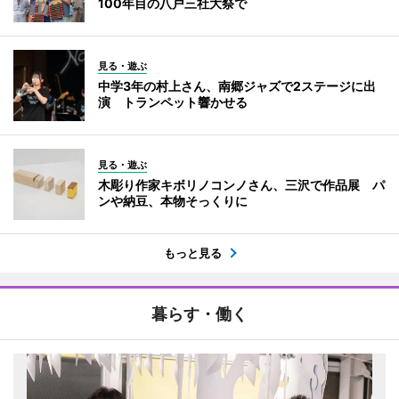
100年目の八戸三社大祭で
見る・遊ぶ
中学3年の村上さん、南郷ジャズで2ステージに出
演 トランペット響かせる
見る・遊ぶ
木彫り作家キボリノコンノさん、三沢で作品展 パ
ンや納豆、本物そっくりに
もっと見る
暮らす・働く