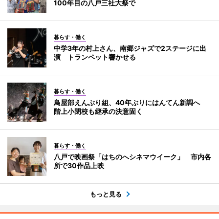
100年目の八戸三社大祭で
暮らす・働く
中学3年の村上さん、南郷ジャズで2ステージに出
演 トランペット響かせる
暮らす・働く
鳥屋部えんぶり組、40年ぶりにはんてん新調へ
階上小閉校も継承の決意固く
暮らす・働く
八戸で映画祭「はちのへシネマウイーク」 市内各
所で30作品上映
もっと見る