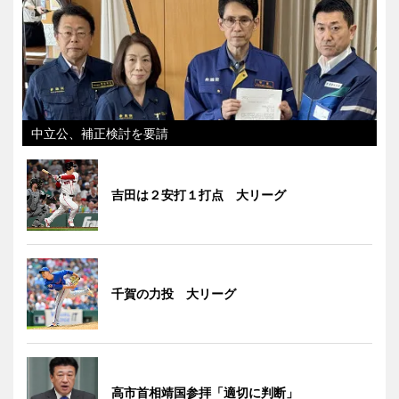
中立公、補正検討を要請
吉田は２安打１打点 大リーグ
千賀の力投 大リーグ
高市首相靖国参拝「適切に判断」