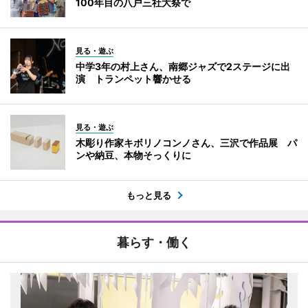
100年目の八戸三社大祭で
見る・遊ぶ
中学3年の村上さん、南郷ジャズで2ステージに出
演 トランペット響かせる
見る・遊ぶ
木彫り作家キボリノコンノさん、三沢で作品展 パ
ンや納豆、本物そっくりに
もっと見る
暮らす・働く