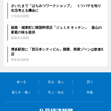
さいたまで「はちみつワークショップ」 ミツバチを知り
生活考える機会に
大宮経済新聞
姫路・城東町に韓国料理店「ジュミネ キッチン」 釜山の
家庭の味を提供
姫路経済新聞
博多駅前に「西日本シティビル」開業、商業ゾーンは飲食5
店
博多経済新聞
食べる
見る・遊ぶ
買う
暮らす・働く
学ぶ・知る
特集