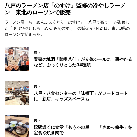
八戸のラーメン店「のすけ」監修の冷やしラーメ
ン 東北のローソンで販売
ラーメン店「らーめんふぁくとりーのすけ」（八戸市売市1）が監修し
た「冷（ひや）しらーめん みそのすけ」の販売が7月21日、東北6県の
ローソンで始まった。
買う
青森の地酒「陸奥八仙」が立体シールに 瓶やたる
など、ぷっくりとした34種類
買う
八戸・八食センターの「味横丁」がフードコート
に 新店、キッズスペースも
買う
鮫駅近くに食堂「もうかの星」 「さめっ娘牛」を
定食や焼き肉で