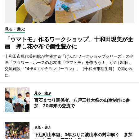
見る・遊ぶ
「ウマトモ」作るワークショップ、十和田現美が企
画 押し花や布で個性豊かに
十和田市現代美術館が主催する「げんびワークショップシリーズ」の企
画「フラワー・ホースのお友達『ウマトモ』を作ろう！」が7月26日、
交流施設「14-54（イチヨンゴーヨン）」（十和田市稲生町）で開かれ
た。
見る・遊ぶ
百石まつり関係者、八戸三社大祭の山車制作に参
加 20年来の交流で
見る・遊ぶ
下組町山車組、3年ぶりに波山車の封印解く 参加