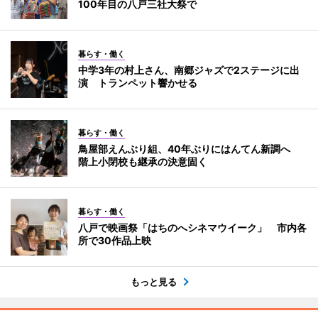
100年目の八戸三社大祭で
暮らす・働く
中学3年の村上さん、南郷ジャズで2ステージに出
演 トランペット響かせる
暮らす・働く
鳥屋部えんぶり組、40年ぶりにはんてん新調へ
階上小閉校も継承の決意固く
暮らす・働く
八戸で映画祭「はちのへシネマウイーク」 市内各
所で30作品上映
もっと見る