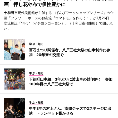
画 押し花や布で個性豊かに
十和田市現代美術館が主催する「げんびワークショップシリーズ」の企
画「フラワー・ホースのお友達『ウマトモ』を作ろう！」が7月26日、
交流施設「14-54（イチヨンゴーヨン）」（十和田市稲生町）で開かれ
た。
学ぶ・知る
百石まつり関係者、八戸三社大祭の山車制作に参
加 20年来の交流で
学ぶ・知る
下組町山車組、3年ぶりに波山車の封印解く 参加
100年目の八戸三社大祭で
学ぶ・知る
中学3年の村上さん、南郷ジャズで2ステージに出
演 トランペット響かせる