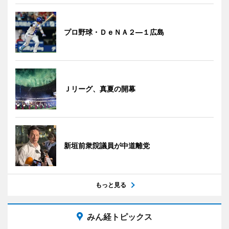
プロ野球・ＤｅＮＡ２―１広島
Ｊリーグ、真夏の開幕
新垣前衆院議員が中道離党
もっと見る
みん経トピックス