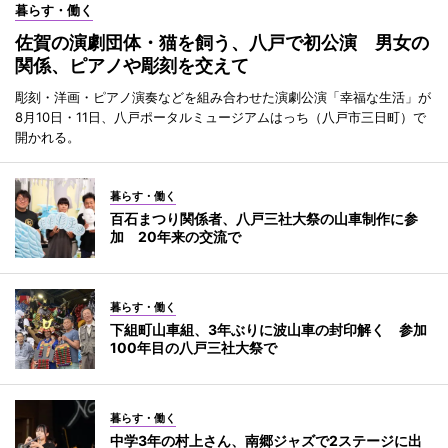
暮らす・働く
佐賀の演劇団体・猫を飼う、八戸で初公演 男女の
関係、ピアノや彫刻を交えて
彫刻・洋画・ピアノ演奏などを組み合わせた演劇公演「幸福な生活」が
8月10日・11日、八戸ポータルミュージアムはっち（八戸市三日町）で
開かれる。
暮らす・働く
百石まつり関係者、八戸三社大祭の山車制作に参
加 20年来の交流で
暮らす・働く
下組町山車組、3年ぶりに波山車の封印解く 参加
100年目の八戸三社大祭で
暮らす・働く
中学3年の村上さん、南郷ジャズで2ステージに出