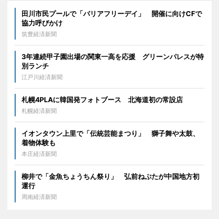
田川市民プールで「バリアフリーデイ」 開催に向けCFで
協力呼びかけ
筑豊経済新聞
3年連続甲子園出場の関東一高を応援 グリーンパレスが特
別ランチ
江戸川経済新聞
札幌4PLAに韓国発フォトブース 北海道初の常設店
札幌経済新聞
イオンタウン上里で「伝統芸能まつり」 獅子舞や太鼓、
着物体験も
本庄経済新聞
柳井で「金魚ちょうちん祭り」 弘前ねぷたが中国地方初
運行
周南経済新聞