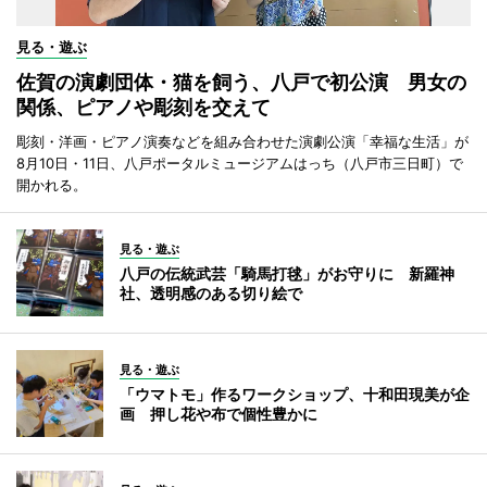
見る・遊ぶ
佐賀の演劇団体・猫を飼う、八戸で初公演 男女の
関係、ピアノや彫刻を交えて
彫刻・洋画・ピアノ演奏などを組み合わせた演劇公演「幸福な生活」が
8月10日・11日、八戸ポータルミュージアムはっち（八戸市三日町）で
開かれる。
見る・遊ぶ
八戸の伝統武芸「騎馬打毬」がお守りに 新羅神
社、透明感のある切り絵で
見る・遊ぶ
「ウマトモ」作るワークショップ、十和田現美が企
画 押し花や布で個性豊かに