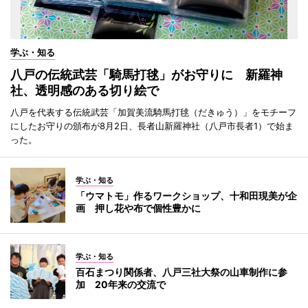
学ぶ・知る
八戸の伝統武芸「騎馬打毬」がお守りに 新羅神
社、透明感のある切り絵で
八戸を代表する伝統武芸「加賀美流騎馬打毬（だきゅう）」をモチーフ
にしたお守りの頒布が8月2日、長者山新羅神社（八戸市長者1）で始ま
った。
学ぶ・知る
「ウマトモ」作るワークショップ、十和田現美が企
画 押し花や布で個性豊かに
学ぶ・知る
百石まつり関係者、八戸三社大祭の山車制作に参
加 20年来の交流で