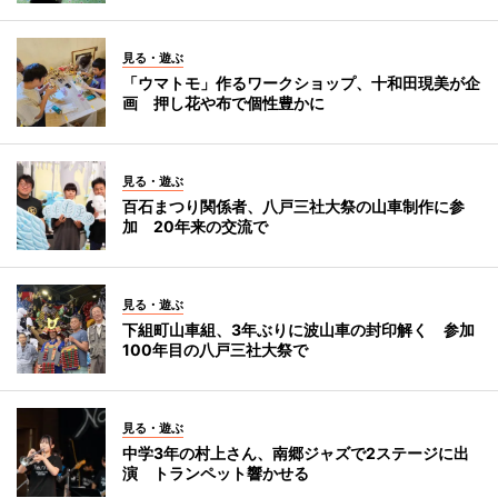
見る・遊ぶ
「ウマトモ」作るワークショップ、十和田現美が企
画 押し花や布で個性豊かに
見る・遊ぶ
百石まつり関係者、八戸三社大祭の山車制作に参
加 20年来の交流で
見る・遊ぶ
下組町山車組、3年ぶりに波山車の封印解く 参加
100年目の八戸三社大祭で
見る・遊ぶ
中学3年の村上さん、南郷ジャズで2ステージに出
演 トランペット響かせる