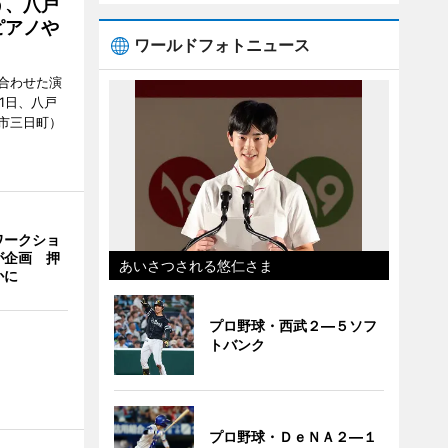
う、八戸
ピアノや
ワールドフォトニュース
合わせた演
1日、八戸
市三日町）
ワークショ
が企画 押
あいさつされる悠仁さま
かに
プロ野球・西武２―５ソフ
トバンク
プロ野球・ＤｅＮＡ２―１