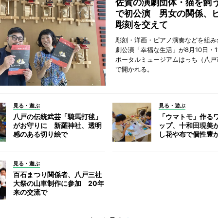
佐賀の演劇団体・猫を飼
で初公演 男女の関係、
彫刻を交えて
彫刻・洋画・ピアノ演奏などを組み
劇公演「幸福な生活」が8月10日・1
ポータルミュージアムはっち（八戸
で開かれる。
見る・遊ぶ
見る・遊ぶ
八戸の伝統武芸「騎馬打毬」
「ウマトモ」作る
がお守りに 新羅神社、透明
ップ、十和田現美
感のある切り絵で
し花や布で個性豊
見る・遊ぶ
百石まつり関係者、八戸三社
大祭の山車制作に参加 20年
来の交流で