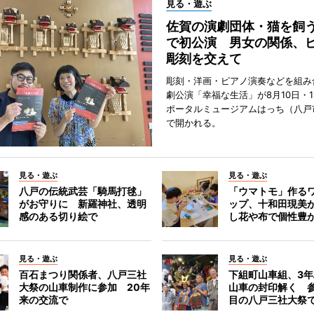
見る・遊ぶ
佐賀の演劇団体・猫を飼
で初公演 男女の関係、
彫刻を交えて
彫刻・洋画・ピアノ演奏などを組み
劇公演「幸福な生活」が8月10日・1
ポータルミュージアムはっち（八戸
で開かれる。
見る・遊ぶ
見る・遊ぶ
八戸の伝統武芸「騎馬打毬」
「ウマトモ」作る
がお守りに 新羅神社、透明
ップ、十和田現美
感のある切り絵で
し花や布で個性豊
見る・遊ぶ
見る・遊ぶ
百石まつり関係者、八戸三社
下組町山車組、3
大祭の山車制作に参加 20年
山車の封印解く 参
来の交流で
目の八戸三社大祭