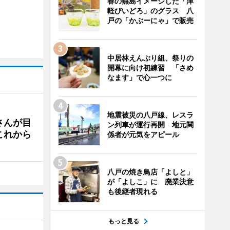
春の蕪島イメージした「津
軽びいどろ」のグラス 八
戸の「かぶーにゃ」で販売
中居林えんぶり組、祭りの
開幕に向け初練習 「さめ
なます」で心一つに
地震被災の八戸線、レスラ
さんが目
ン列車が運行再開 地元関
これから
係者が元気をアピール
八戸の焼き鳥店「よしと」
が「よしこ」に 廃業決意
も後継者現れる
もっと見る