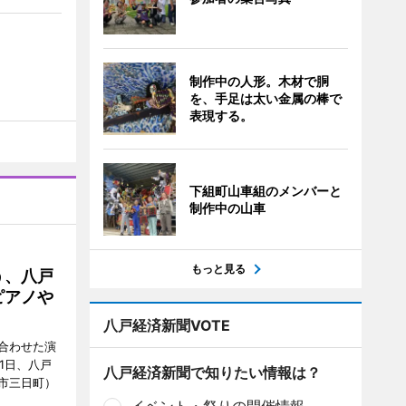
制作中の人形。木材で胴
を、手足は太い金属の棒で
表現する。
下組町山車組のメンバーと
制作中の山車
もっと見る
う、八戸
ピアノや
八戸経済新聞VOTE
合わせた演
1日、八戸
八戸経済新聞で知りたい情報は？
市三日町）