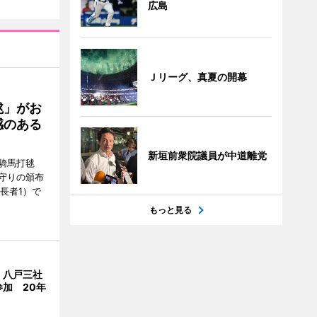
広島
Ｊリーグ、真夏の開幕
毬」がお
感のある
新垣前衆院議員が中道離党
騎馬打毬
守りの頒布
長者1）で
もっと見る
、八戸三社
加 20年