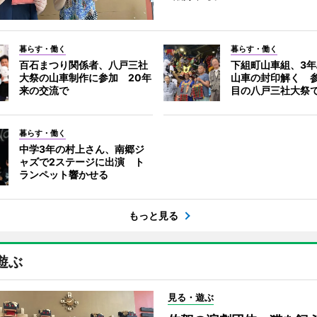
暮らす・働く
暮らす・働く
百石まつり関係者、八戸三社
下組町山車組、3
大祭の山車制作に参加 20年
山車の封印解く 参
来の交流で
目の八戸三社大祭
暮らす・働く
中学3年の村上さん、南郷ジ
ャズで2ステージに出演 ト
ランペット響かせる
もっと見る
遊ぶ
見る・遊ぶ