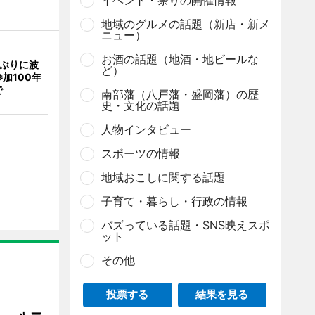
イベント・祭りの開催情報
地域のグルメの話題（新店・新メ
ニュー）
お酒の話題（地酒・地ビールな
年ぶりに波
ど）
加100年
で
南部藩（八戸藩・盛岡藩）の歴
史・文化の話題
人物インタビュー
スポーツの情報
地域おこしに関する話題
子育て・暮らし・行政の情報
バズっている話題・SNS映えスポ
ット
その他
投票する
結果を見る