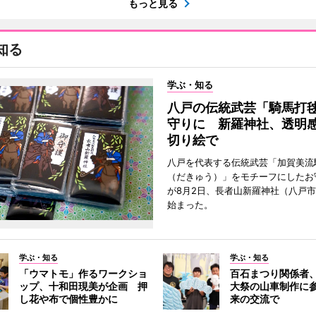
もっと見る
知る
学ぶ・知る
八戸の伝統武芸「騎馬打
守りに 新羅神社、透明
切り絵で
八戸を代表する伝統武芸「加賀美流
（だきゅう）」をモチーフにしたお
が8月2日、長者山新羅神社（八戸市
始まった。
学ぶ・知る
学ぶ・知る
「ウマトモ」作るワークショ
百石まつり関係者
ップ、十和田現美が企画 押
大祭の山車制作に参
し花や布で個性豊かに
来の交流で