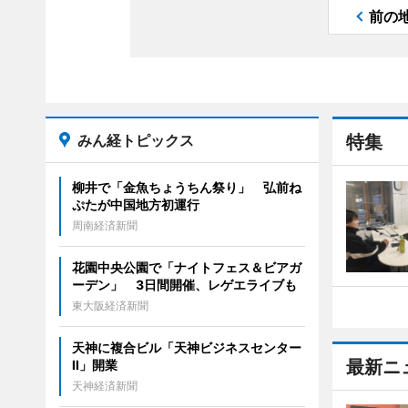
前の
みん経トピックス
特集
柳井で「金魚ちょうちん祭り」 弘前ね
ぷたが中国地方初運行
周南経済新聞
花園中央公園で「ナイトフェス＆ビアガ
ーデン」 3日間開催、レゲエライブも
東大阪経済新聞
天神に複合ビル「天神ビジネスセンター
最新ニ
II」開業
天神経済新聞