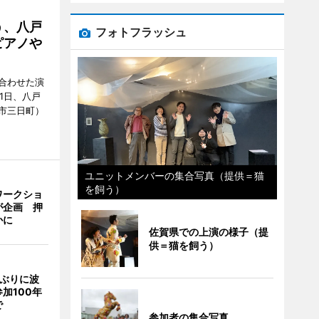
う、八戸
フォトフラッシュ
ピアノや
合わせた演
1日、八戸
市三日町）
ユニットメンバーの集合写真（提供＝猫
を飼う）
ワークショ
が企画 押
かに
佐賀県での上演の様子（提
供＝猫を飼う）
年ぶりに波
加100年
で
参加者の集合写真