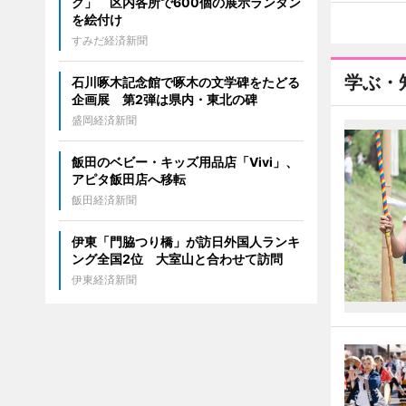
ク」 区内各所で600個の展示ランタン
を絵付け
すみだ経済新聞
学ぶ・
石川啄木記念館で啄木の文学碑をたどる
企画展 第2弾は県内・東北の碑
盛岡経済新聞
飯田のベビー・キッズ用品店「Vivi」、
アピタ飯田店へ移転
飯田経済新聞
伊東「門脇つり橋」が訪日外国人ランキ
ング全国2位 大室山と合わせて訪問
伊東経済新聞