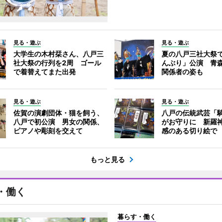
見る・遊ぶ
見る・遊ぶ
大学生の木村栞さん、八戸三
夏の八戸三社大祭
社大祭の行列を2周 ゴール
んぶり」公演 青
で着替えてまた出発
関係者の姿も
見る・遊ぶ
見る・遊ぶ
佐賀の演劇団体・猫を飼う、
八戸の伝統武芸「
八戸で初公演 男女の関係、
がお守りに 新羅
ピアノや彫刻を交えて
感のある切り絵で
もっと見る
・働く
暮らす・働く