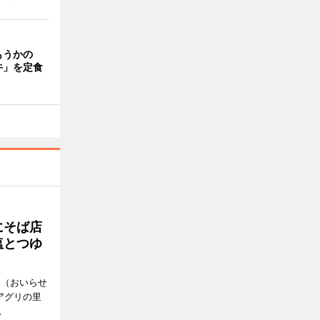
もうかの
牛」を定食
にそば店
塩とつゆ
」（おいらせ
アグリの里
。