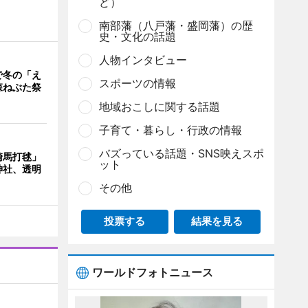
ど）
南部藩（八戸藩・盛岡藩）の歴
史・文化の話題
人物インタビュー
で冬の「え
スポーツの情報
森ねぶた祭
地域おこしに関する話題
子育て・暮らし・行政の情報
バズっている話題・SNS映えスポ
騎馬打毬」
ット
神社、透明
その他
投票する
結果を見る
ワールドフォトニュース