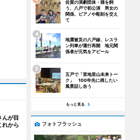
佐賀の演劇団体・猫を飼
う、八戸で初公演 男女の
関係、ピアノや彫刻を交え
て
地震被災の八戸線、レスラ
ン列車が運行再開 地元関
係者が元気をアピール
五戸で「里地里山未来トー
ク」 100年先に残したい
風景話し合う
もっと見る
さんが目
フォトフラッシュ
これから