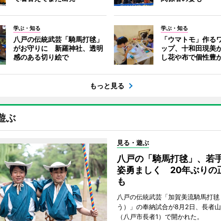
学ぶ・知る
学ぶ・知る
八戸の伝統武芸「騎馬打毬」
「ウマトモ」作る
がお守りに 新羅神社、透明
ップ、十和田現美
感のある切り絵で
し花や布で個性豊
もっと見る
遊ぶ
見る・遊ぶ
八戸の「騎馬打毬」、若
姿勇ましく 20年ぶりの
も
八戸の伝統武芸「加賀美流騎馬打毬
う）」の奉納試合が8月2日、長者
（八戸市長者1）で開かれた。