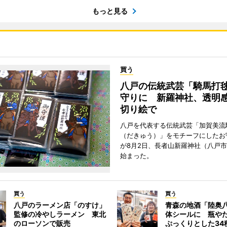
もっと見る
買う
八戸の伝統武芸「騎馬打
守りに 新羅神社、透明
切り絵で
八戸を代表する伝統武芸「加賀美流
（だきゅう）」をモチーフにしたお
が8月2日、長者山新羅神社（八戸市
始まった。
買う
買う
八戸のラーメン店「のすけ」
青森の地酒「陸奥
監修の冷やしラーメン 東北
体シールに 瓶や
のローソンで販売
ぷっくりとした34