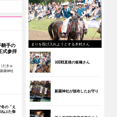
まりを投げ入れようとする木村さん
手騎手の
正式参拝
3回戦直後の板橋さん
（だきゅ
山新羅神社
新羅神社が頒布したお守り
で冬の「え
森ねぶた祭