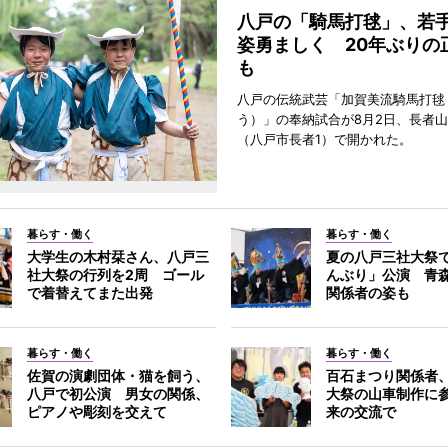
八戸の「騎馬打毬」、若
姿勇ましく 20年ぶりの
も
八戸の伝統武芸「加賀美流騎馬打毬
う）」の奉納試合が8月2日、長者
（八戸市長者1）で開かれた。
暮らす・働く
暮らす・働く
大学生の木村栞さん、八戸三
夏の八戸三社大祭
社大祭の行列を2周 ゴール
んぶり」公演 青
で着替えてまた出発
関係者の姿も
暮らす・働く
暮らす・働く
佐賀の演劇団体・猫を飼う、
百石まつり関係者
八戸で初公演 男女の関係、
大祭の山車制作に参
ピアノや彫刻を交えて
来の交流で