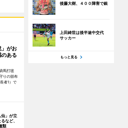
後藤大樹、４００障害で銀
上田綺世は後半途中交代
サッカー
毬」がお
感のある
もっと見る
騎馬打毬
守りの頒布
長者1）で
八仙」が立
たるなど、
種類