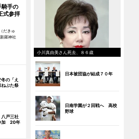
手騎手の
正式参拝
（だきゅ
山新羅神社
小川真由美さん死去、８６歳
日本被団協が結成７０年
で冬の「え
森ねぶた祭
日南学園が２回戦へ 高校
野球
、八戸三社
加 20年