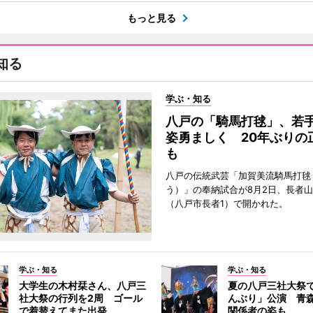
もっと見る
知る
学ぶ・知る
八戸の「騎馬打毬」、若
姿勇ましく 20年ぶりの
も
八戸の伝統武芸「加賀美流騎馬打毬
う）」の奉納試合が8月2日、長者
（八戸市長者1）で開かれた。
学ぶ・知る
学ぶ・知る
大学生の木村栞さん、八戸三
夏の八戸三社大祭
社大祭の行列を2周 ゴール
んぶり」公演 青
で着替えてまた出発
関係者の姿も