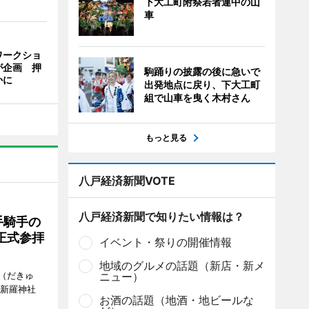
下大工町附祭若者連中の山
車
ワークショ
が企画 押
駒踊りの披露の後に急いで
かに
出発地点に戻り、下大工町
組で山車を曳く木村さん
もっと見る
八戸経済新聞VOTE
八戸経済新聞で知りたい情報は？
手騎手の
正式参拝
イベント・祭りの開催情報
地域のグルメの話題（新店・新メ
（だきゅ
ニュー）
山新羅神社
お酒の話題（地酒・地ビールな