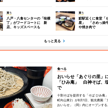
買う
買う
八戸・八食センターの「味横
鮫駅近くに食堂「
丁」がフードコートに 新
星」 「さめっ娘
店、キッズスペースも
や焼き肉で
もっと見る
食べる
おいらせ「あぐりの里」
「ひみ庵」 白神そば、
で
十割そばを提供する「そば ひみ庵
町向山東2）が8月1日、観光農園「
おいらせ」（同）内にオープンする