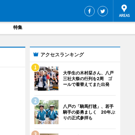
特集
アクセスランキング
大学生の木村栞さん、八戸
三社大祭の行列を2周 ゴ
ールで着替えてまた出発
八戸の「騎馬打毬」、若手
騎手の姿勇ましく 20年ぶ
りの正式参拝も