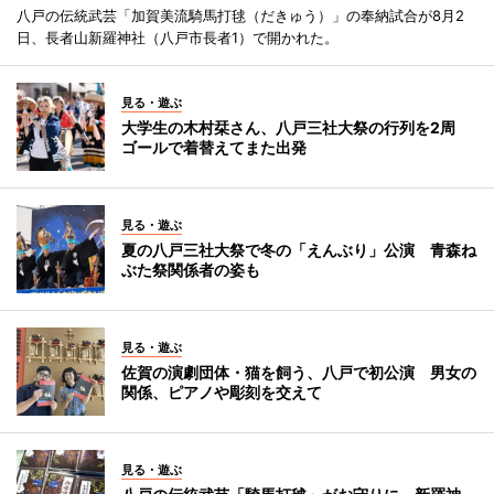
八戸の伝統武芸「加賀美流騎馬打毬（だきゅう）」の奉納試合が8月2
日、長者山新羅神社（八戸市長者1）で開かれた。
見る・遊ぶ
大学生の木村栞さん、八戸三社大祭の行列を2周
ゴールで着替えてまた出発
見る・遊ぶ
夏の八戸三社大祭で冬の「えんぶり」公演 青森ね
ぶた祭関係者の姿も
見る・遊ぶ
佐賀の演劇団体・猫を飼う、八戸で初公演 男女の
関係、ピアノや彫刻を交えて
見る・遊ぶ