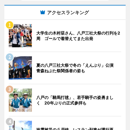
アクセスランキング
大学生の木村栞さん、八戸三社大祭の行列を2
周 ゴールで着替えてまた出発
夏の八戸三社大祭で冬の「えんぶり」公演
青森ねぶた祭関係者の姿も
八戸の「騎馬打毬」、若手騎手の姿勇まし
く 20年ぶりの正式参拝も
地震被災の八戸線、レスラン列車が運行再