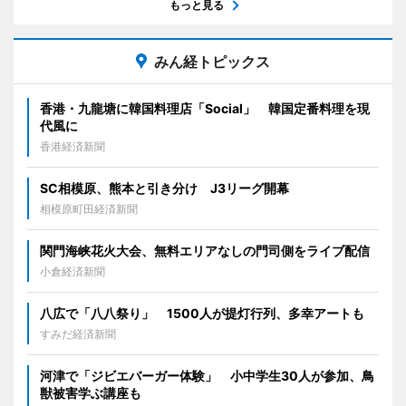
もっと見る
みん経トピックス
香港・九龍塘に韓国料理店「Social」 韓国定番料理を現
代風に
香港経済新聞
SC相模原、熊本と引き分け J3リーグ開幕
相模原町田経済新聞
関門海峡花火大会、無料エリアなしの門司側をライブ配信
小倉経済新聞
八広で「八八祭り」 1500人が提灯行列、多幸アートも
すみだ経済新聞
河津で「ジビエバーガー体験」 小中学生30人が参加、鳥
獣被害学ぶ講座も