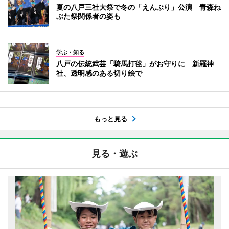
夏の八戸三社大祭で冬の「えんぶり」公演 青森ね
ぶた祭関係者の姿も
学ぶ・知る
八戸の伝統武芸「騎馬打毬」がお守りに 新羅神
社、透明感のある切り絵で
もっと見る
見る・遊ぶ