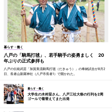
暮らす・働く
八戸の「騎馬打毬」、若手騎手の姿勇ましく 20
年ぶりの正式参拝も
八戸の伝統武芸「加賀美流騎馬打毬（だきゅう）」の奉納試合が8月2
日、長者山新羅神社（八戸市長者1）で開かれた。
暮らす・働く
大学生の木村栞さん、八戸三社大祭の行列を2周
ゴールで着替えてまた出発