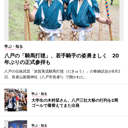
学ぶ・知る
八戸の「騎馬打毬」、若手騎手の姿勇ましく 20
年ぶりの正式参拝も
八戸の伝統武芸「加賀美流騎馬打毬（だきゅう）」の奉納試合が8月2
日、長者山新羅神社（八戸市長者1）で開かれた。
学ぶ・知る
大学生の木村栞さん、八戸三社大祭の行列を2周
ゴールで着替えてまた出発
学ぶ・知る