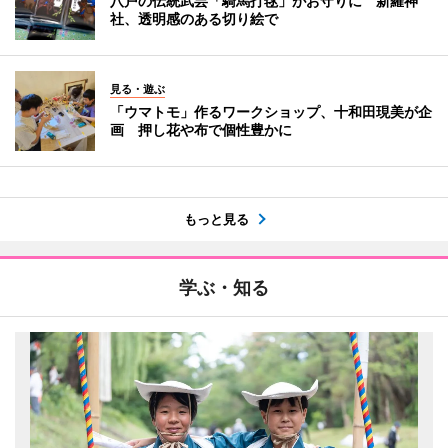
八戸の伝統武芸「騎馬打毬」がお守りに 新羅神
社、透明感のある切り絵で
見る・遊ぶ
「ウマトモ」作るワークショップ、十和田現美が企
画 押し花や布で個性豊かに
もっと見る
学ぶ・知る