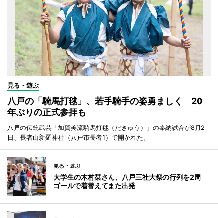
見る・遊ぶ
八戸の「騎馬打毬」、若手騎手の姿勇ましく 20
年ぶりの正式参拝も
八戸の伝統武芸「加賀美流騎馬打毬（だきゅう）」の奉納試合が8月2
日、長者山新羅神社（八戸市長者1）で開かれた。
見る・遊ぶ
大学生の木村栞さん、八戸三社大祭の行列を2周
ゴールで着替えてまた出発