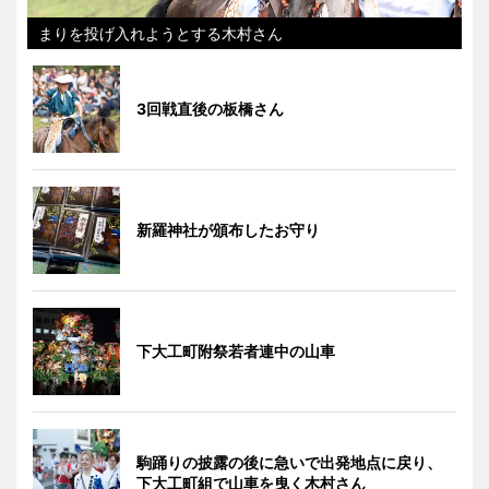
まりを投げ入れようとする木村さん
3回戦直後の板橋さん
新羅神社が頒布したお守り
下大工町附祭若者連中の山車
駒踊りの披露の後に急いで出発地点に戻り、
下大工町組で山車を曳く木村さん