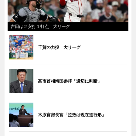
吉田は２安打１打点 大リーグ
千賀の力投 大リーグ
高市首相靖国参拝「適切に判断」
木原官房長官「拉致は現在進行形」