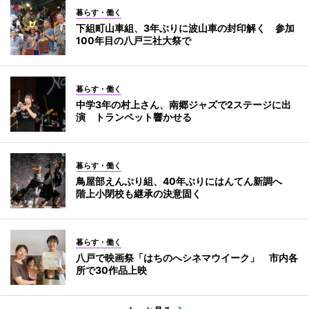
暮らす・働く
下組町山車組、3年ぶりに波山車の封印解く 参加
100年目の八戸三社大祭で
暮らす・働く
中学3年の村上さん、南郷ジャズで2ステージに出
演 トランペット響かせる
暮らす・働く
鳥屋部えんぶり組、40年ぶりにはんてん新調へ
階上小閉校も継承の決意固く
暮らす・働く
八戸で映画祭「はちのへシネマウイーク」 市内各
所で30作品上映