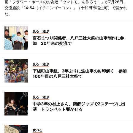
画「フラワー・ホースのお友達『ウマトモ』を作ろう！」が7月26日、
交流施設「14-54（イチヨンゴーヨン）」（十和田市稲生町）で開かれ
た。
見る・遊ぶ
百石まつり関係者、八戸三社大祭の山車制作に参
加 20年来の交流で
見る・遊ぶ
下組町山車組、3年ぶりに波山車の封印解く 参加
100年目の八戸三社大祭で
見る・遊ぶ
中学3年の村上さん、南郷ジャズで2ステージに出
演 トランペット響かせる
食べる