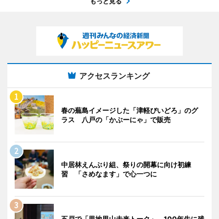
もっと見る
アクセスランキング
春の蕪島イメージした「津軽びいどろ」のグ
ラス 八戸の「かぶーにゃ」で販売
中居林えんぶり組、祭りの開幕に向け初練
習 「さめなます」で心一つに
五戸で「里地里山未来トーク」 100年先に残