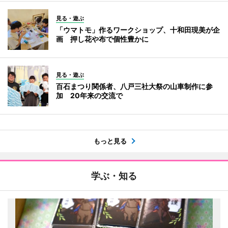
見る・遊ぶ
「ウマトモ」作るワークショップ、十和田現美が企
画 押し花や布で個性豊かに
見る・遊ぶ
百石まつり関係者、八戸三社大祭の山車制作に参
加 20年来の交流で
もっと見る
学ぶ・知る