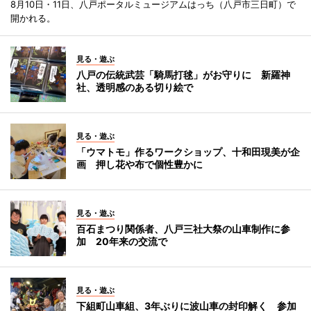
8月10日・11日、八戸ポータルミュージアムはっち（八戸市三日町）で
開かれる。
見る・遊ぶ
八戸の伝統武芸「騎馬打毬」がお守りに 新羅神
社、透明感のある切り絵で
見る・遊ぶ
「ウマトモ」作るワークショップ、十和田現美が企
画 押し花や布で個性豊かに
見る・遊ぶ
百石まつり関係者、八戸三社大祭の山車制作に参
加 20年来の交流で
見る・遊ぶ
下組町山車組、3年ぶりに波山車の封印解く 参加