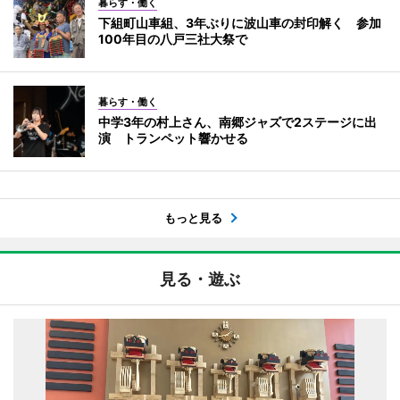
暮らす・働く
下組町山車組、3年ぶりに波山車の封印解く 参加
100年目の八戸三社大祭で
暮らす・働く
中学3年の村上さん、南郷ジャズで2ステージに出
演 トランペット響かせる
もっと見る
見る・遊ぶ