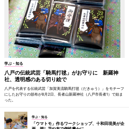
学ぶ・知る
八戸の伝統武芸「騎馬打毬」がお守りに 新羅神
社、透明感のある切り絵で
八戸を代表する伝統武芸「加賀美流騎馬打毬（だきゅう）」をモチーフ
にしたお守りの頒布が8月2日、長者山新羅神社（八戸市長者1）で始ま
った。
学ぶ・知る
「ウマトモ」作るワークショップ、十和田現美が企
画 押し花や布で個性豊かに