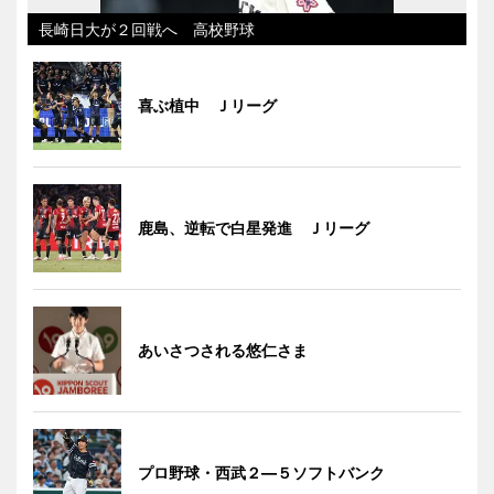
長崎日大が２回戦へ 高校野球
喜ぶ植中 Ｊリーグ
鹿島、逆転で白星発進 Ｊリーグ
あいさつされる悠仁さま
プロ野球・西武２―５ソフトバンク