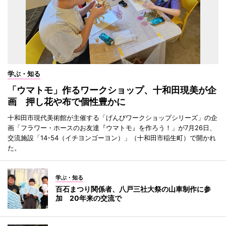
学ぶ・知る
「ウマトモ」作るワークショップ、十和田現美が企
画 押し花や布で個性豊かに
十和田市現代美術館が主催する「げんびワークショップシリーズ」の企
画「フラワー・ホースのお友達『ウマトモ』を作ろう！」が7月26日、
交流施設「14-54（イチヨンゴーヨン）」（十和田市稲生町）で開かれ
た。
学ぶ・知る
百石まつり関係者、八戸三社大祭の山車制作に参
加 20年来の交流で