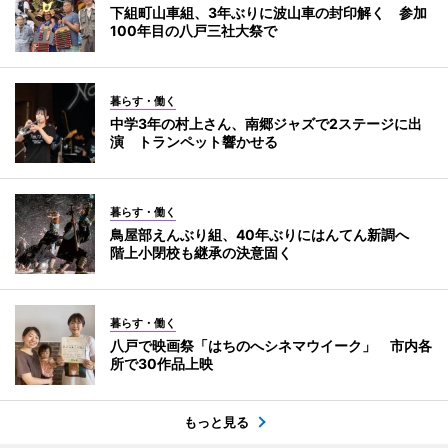
下組町山車組、3年ぶりに波山車の封印解く 参加
100年目の八戸三社大祭で
暮らす・働く
中学3年の村上さん、南郷ジャズで2ステージに出
演 トランペット響かせる
暮らす・働く
鳥屋部えんぶり組、40年ぶりにはんてん新調へ
階上小閉校も継承の決意固く
暮らす・働く
八戸で映画祭「はちのへシネマウイーク」 市内各
所で30作品上映
もっと見る