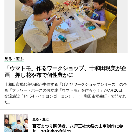
見る・遊ぶ
「ウマトモ」作るワークショップ、十和田現美が企
画 押し花や布で個性豊かに
十和田市現代美術館が主催する「げんびワークショップシリーズ」の企
画「フラワー・ホースのお友達『ウマトモ』を作ろう！」が7月26日、
交流施設「14-54（イチヨンゴーヨン）」（十和田市稲生町）で開かれ
た。
見る・遊ぶ
百石まつり関係者、八戸三社大祭の山車制作に参
加 20年来の交流で