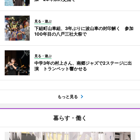
見る・遊ぶ
下組町山車組、3年ぶりに波山車の封印解く 参加
100年目の八戸三社大祭で
見る・遊ぶ
中学3年の村上さん、南郷ジャズで2ステージに出
演 トランペット響かせる
もっと見る
暮らす・働く