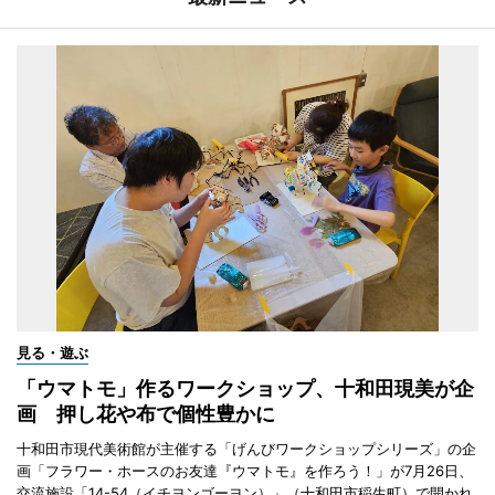
見る・遊ぶ
「ウマトモ」作るワークショップ、十和田現美が企
画 押し花や布で個性豊かに
十和田市現代美術館が主催する「げんびワークショップシリーズ」の企
画「フラワー・ホースのお友達『ウマトモ』を作ろう！」が7月26日、
交流施設「14-54（イチヨンゴーヨン）」（十和田市稲生町）で開かれ