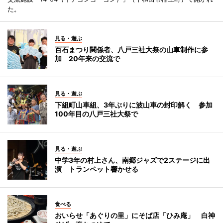
た。
見る・遊ぶ
百石まつり関係者、八戸三社大祭の山車制作に参
加 20年来の交流で
見る・遊ぶ
下組町山車組、3年ぶりに波山車の封印解く 参加
100年目の八戸三社大祭で
見る・遊ぶ
中学3年の村上さん、南郷ジャズで2ステージに出
演 トランペット響かせる
食べる
おいらせ「あぐりの里」にそば店「ひみ庵」 白神