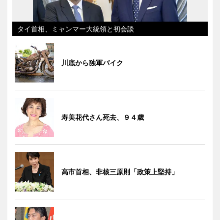
タイ首相、ミャンマー大統領と初会談
川底から独軍バイク
寿美花代さん死去、９４歳
高市首相、非核三原則「政策上堅持」