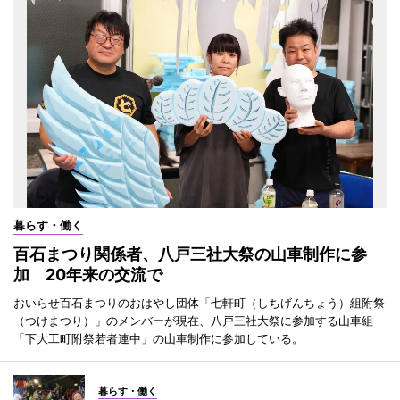
暮らす・働く
百石まつり関係者、八戸三社大祭の山車制作に参
加 20年来の交流で
おいらせ百石まつりのおはやし団体「七軒町（しちげんちょう）組附祭
（つけまつり）」のメンバーが現在、八戸三社大祭に参加する山車組
「下大工町附祭若者連中」の山車制作に参加している。
暮らす・働く