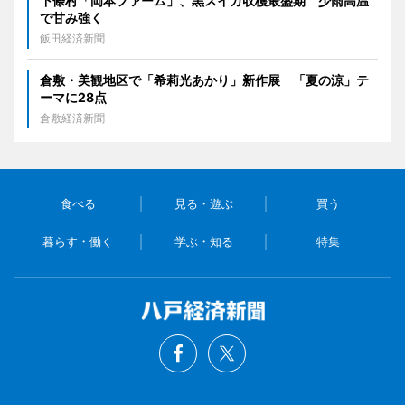
下條村「岡本ファーム」、黒スイカ収穫最盛期 少雨高温
で甘み強く
飯田経済新聞
倉敷・美観地区で「希莉光あかり」新作展 「夏の涼」テ
ーマに28点
倉敷経済新聞
食べる
見る・遊ぶ
買う
暮らす・働く
学ぶ・知る
特集